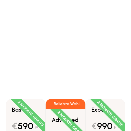
2 MONATE GRATIS
2 MONATE GRATIS
Beliebte Wahl
Basic
Expert
2 MONATE GRATIS
Advanced
/
/
€
€
590
990
pro
pro
/